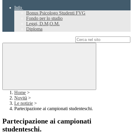
Info
Bonus Psicologo Studenti FVG
Fondo per lo studio
Leggi, D.M,O.M.
Diploma
Campo di ricerca per le pagine del sito
Home
>
Novità
>
Le notizie
>
Partecipazione ai campionati studenteschi.
Partecipazione ai campionati
studenteschi.