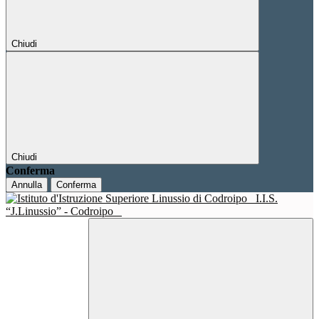
Chiudi
Chiudi
Conferma
Annulla
Conferma
I.I.S.
“J.Linussio” - Codroipo