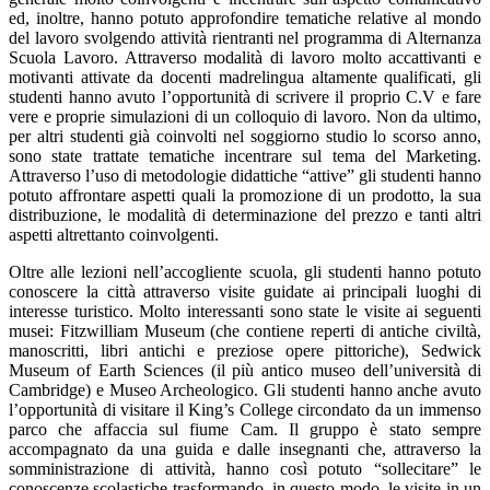
ed, inoltre, hanno potuto approfondire tematiche relative al mondo
del lavoro svolgendo attività rientranti nel programma di Alternanza
Scuola Lavoro. Attraverso modalità di lavoro molto accattivanti e
motivanti attivate da docenti madrelingua altamente qualificati, gli
studenti hanno avuto l’opportunità di scrivere il proprio C.V e fare
vere e proprie simulazioni di un colloquio di lavoro. Non da ultimo,
per altri studenti già coinvolti nel soggiorno studio lo scorso anno,
sono state trattate tematiche incentrare sul tema del Marketing.
Attraverso l’uso di metodologie didattiche “attive” gli studenti hanno
potuto affrontare aspetti quali la promozione di un prodotto, la sua
distribuzione, le modalità di determinazione del prezzo e tanti altri
aspetti altrettanto coinvolgenti.
Oltre alle lezioni nell’accogliente scuola, gli studenti hanno potuto
conoscere la città attraverso visite guidate ai principali luoghi di
interesse turistico. Molto interessanti sono state le visite ai seguenti
musei: Fitzwilliam Museum (che contiene reperti di antiche civiltà,
manoscritti, libri antichi e preziose opere pittoriche), Sedwick
Museum of Earth Sciences (il più antico museo dell’università di
Cambridge) e Museo Archeologico. Gli studenti hanno anche avuto
l’opportunità di visitare il King’s College circondato da un immenso
parco che affaccia sul fiume Cam. Il gruppo è stato sempre
accompagnato da una guida e dalle insegnanti che, attraverso la
somministrazione di attività, hanno così potuto “sollecitare” le
conoscenze scolastiche trasformando, in questo modo, le visite in un