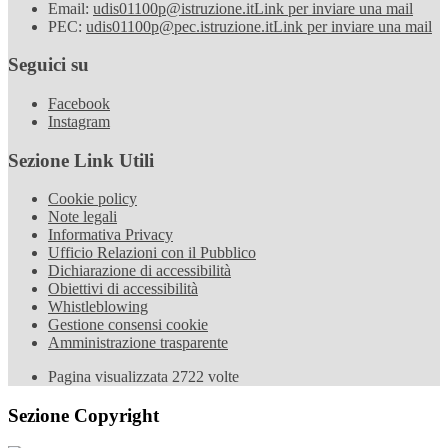
Email:
udis01100p@istruzione.it
Link per inviare una mail
PEC:
udis01100p@pec.istruzione.it
Link per inviare una mail
Seguici su
Facebook
Instagram
Sezione Link Utili
Cookie policy
Note legali
Informativa Privacy
Ufficio Relazioni con il Pubblico
Dichiarazione di accessibilità
Obiettivi di accessibilità
Whistleblowing
Gestione consensi cookie
Amministrazione trasparente
Pagina visualizzata
2722
volte
Sezione Copyright