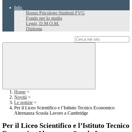
Info
Bonus Psicologo Studenti FVG
Fondo per lo studio
Leggi, D.M,O.M.
Diploma
Campo di ricerca per le pagine del sito
Home
>
Novità
>
Le notizie
>
Per il Liceo Scientifico e l’Istituto Tecnico Economico
Alternanza Scuola Lavoro a Cambridge
Per il Liceo Scientifico e l’Istituto Tecnico