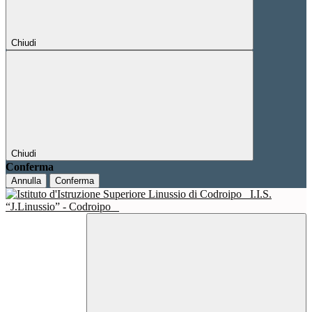
Chiudi
Chiudi
Conferma
Annulla
Conferma
I.I.S.
“J.Linussio” - Codroipo