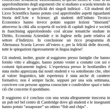
approfondimento degli argomenti che si studiano a scuola tenendo in
considerazione le specificità dei singoli indirizzi . Gli studenti del
Liceo Scientifico hanno potuto così approfondire aspetti riguardanti
Storia dell’Arte e Scienze; gli studenti dell’istituto Tecnico
Economico hanno invece potuto seguire lezioni “itineranti”
attraverso la città alla scoperta di società di capitali inglesi e società
in franchising approfondendo così alcune tematiche studiate in
Diritto, Economia Aziendale e in Inglese nella parte relativa al
settore d’Indirizzo. In conclusione un ricco programma di
Alternanza Scuola Lavoro all’estero e, per la felicità delle docenti,
tutte le spiegazioni rigorosamente in lingua inglese!
Gli studenti, inoltre, grazie al soggiorno presso famiglie che hanno
fornito vitto e alloggio, hanno potuto venire a contatto con usi e
costumi tipicamente inglesi. L’esperienza presso le hostfamilies è
stata molto apprezzata dai nostri studenti e va sottolineato che, oltre
al valore linguistico, tale esperienza è stata anche di carattere
formativo; non è sempre facile, seppure per una sola settimana,
convivere con persone appena conosciute e condividere spazi e tutto
ciò che concerne il quotidiano.
Il soggiorno si è concluso con una serata allegramente trascorsa in
un pub nel bel centro di Cambridge dove gli studenti e le insegnanti
hanno potuto “assaporare” un ottimo “fish and chips” .