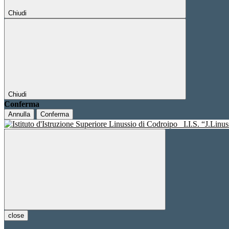
Chiudi
Chiudi
Conferma
Annulla
Conferma
I.I.S. “J.Linu
close