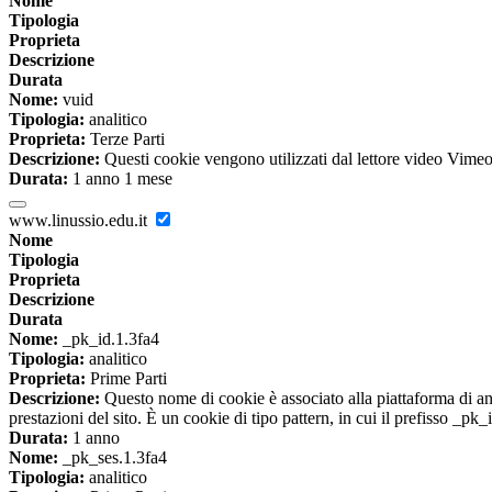
Nome
Tipologia
Proprieta
Descrizione
Durata
Nome:
vuid
Tipologia:
analitico
Proprieta:
Terze Parti
Descrizione:
Questi cookie vengono utilizzati dal lettore video Vimeo 
Durata:
1 anno 1 mese
www.linussio.edu.it
Nome
Tipologia
Proprieta
Descrizione
Durata
Nome:
_pk_id.1.3fa4
Tipologia:
analitico
Proprieta:
Prime Parti
Descrizione:
Questo nome di cookie è associato alla piattaforma di ana
prestazioni del sito. È un cookie di tipo pattern, in cui il prefisso _pk
Durata:
1 anno
Nome:
_pk_ses.1.3fa4
Tipologia:
analitico