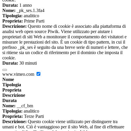
Durata:
1 anno
Nome:
_pk_ses.1.3fa4
Tipologia:
analitico
Proprieta:
Prime Parti
Descrizione:
Questo nome di cookie è associato alla piattaforma di
analisi web open source Piwik. Viene utilizzato per aiutare i
proprietari di siti Web a monitorare il comportamento dei visitatori e
misurare le prestazioni del sito. È un cookie di tipo pattern, in cui il
prefisso _pk_ses è seguito da una breve serie di numeri e lettere, che
si ritiene sia un codice di riferimento per il dominio che imposta il
cookie.
Durata:
30 minuti
www.vimeo.com
Nome
Tipologia
Proprieta
Descrizione
Durata
Nome:
__cf_bm
Tipologia:
analitico
Proprieta:
Terze Parti
Descrizione:
Questo cookie viene utilizzato per distinguere tra
umani e bot. Ciò è vantaggioso per il sito Web, al fine di effettuare