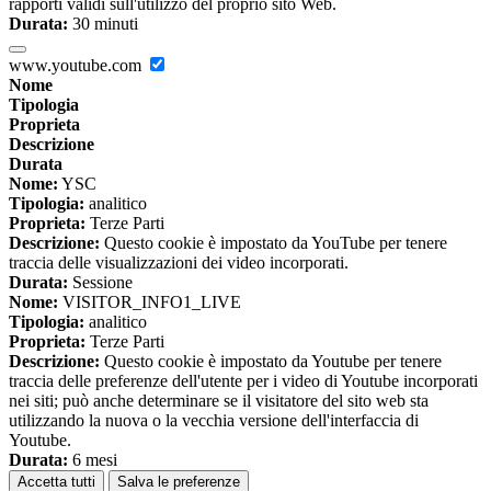
rapporti validi sull'utilizzo del proprio sito Web.
Durata:
30 minuti
www.youtube.com
Nome
Tipologia
Proprieta
Descrizione
Durata
Nome:
YSC
Tipologia:
analitico
Proprieta:
Terze Parti
Descrizione:
Questo cookie è impostato da YouTube per tenere
traccia delle visualizzazioni dei video incorporati.
Durata:
Sessione
Nome:
VISITOR_INFO1_LIVE
Tipologia:
analitico
Proprieta:
Terze Parti
Descrizione:
Questo cookie è impostato da Youtube per tenere
traccia delle preferenze dell'utente per i video di Youtube incorporati
nei siti; può anche determinare se il visitatore del sito web sta
utilizzando la nuova o la vecchia versione dell'interfaccia di
Youtube.
Durata:
6 mesi
Accetta tutti
Salva le preferenze