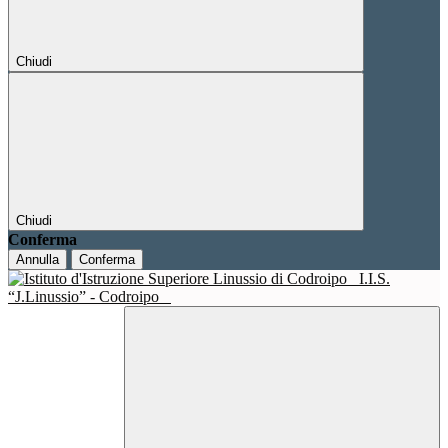
Chiudi
Chiudi
Conferma
Annulla
Conferma
I.I.S.
“J.Linussio” - Codroipo