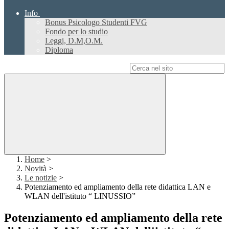
Info
Bonus Psicologo Studenti FVG
Fondo per lo studio
Leggi, D.M,O.M.
Diploma
Campo di ricerca per le pagine del sito
Home
>
Novità
>
Le notizie
>
Potenziamento ed ampliamento della rete didattica LAN e
WLAN dell'istituto “ LINUSSIO”
Potenziamento ed ampliamento della rete