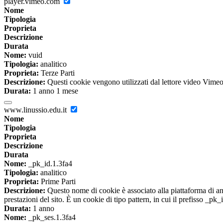
player.vimeo.com
Nome
Tipologia
Proprieta
Descrizione
Durata
Nome:
vuid
Tipologia:
analitico
Proprieta:
Terze Parti
Descrizione:
Questi cookie vengono utilizzati dal lettore video Vimeo 
Durata:
1 anno 1 mese
www.linussio.edu.it
Nome
Tipologia
Proprieta
Descrizione
Durata
Nome:
_pk_id.1.3fa4
Tipologia:
analitico
Proprieta:
Prime Parti
Descrizione:
Questo nome di cookie è associato alla piattaforma di ana
prestazioni del sito. È un cookie di tipo pattern, in cui il prefisso _pk
Durata:
1 anno
Nome:
_pk_ses.1.3fa4