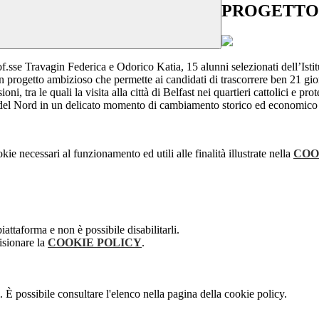
PROGETTO 
rof.sse Travagin Federica e Odorico Katia, 15 alunni selezionati dell’Ist
getto ambizioso che permette ai candidati di trascorrere ben 21 giorni 
oni, tra le quali la visita alla città di Belfast nei quartieri cattolici e p
anda del Nord in un delicato momento di cambiamento storico ed economico
kie necessari al funzionamento ed utili alle finalità illustrate nella
COO
attaforma e non è possibile disabilitarli.
isionare la
COOKIE POLICY
.
 È possibile consultare l'elenco nella pagina della cookie policy.