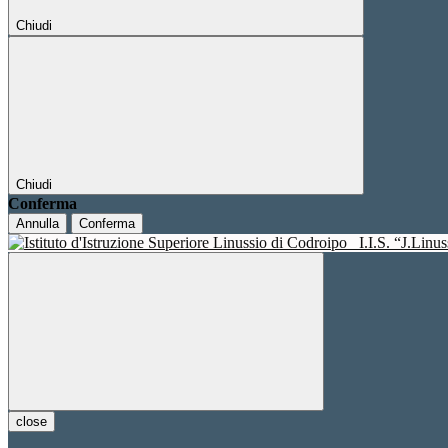
Chiudi
Chiudi
Conferma
Annulla
Conferma
I.I.S. “J.Linu
close