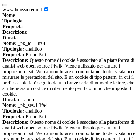
www.linussio.edu.it
Nome
Tipologia
Proprieta
Descrizione
Durata
Nome:
_pk_id.1.3fa4
Tipologia:
analitico
Proprieta:
Prime Parti
Descrizione:
Questo nome di cookie è associato alla piattaforma di
analisi web open source Piwik. Viene utilizzato per aiutare i
proprietari di siti Web a monitorare il comportamento dei visitatori e
misurare le prestazioni del sito. È un cookie di tipo pattern, in cui il
prefisso _pk_id è seguito da una breve serie di numeri e lettere, che
si ritiene sia un codice di riferimento per il dominio che imposta il
cookie.
Durata:
1 anno
Nome:
_pk_ses.1.3fa4
Tipologia:
analitico
Proprieta:
Prime Parti
Descrizione:
Questo nome di cookie è associato alla piattaforma di
analisi web open source Piwik. Viene utilizzato per aiutare i
proprietari di siti Web a monitorare il comportamento dei visitatori e
misurare le prestazioni del sito. È un cookie di tipo pattern, in cui il