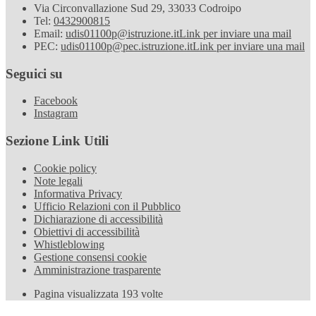
Via Circonvallazione Sud 29, 33033 Codroipo
Tel:
0432900815
Email:
udis01100p@istruzione.it
Link per inviare una mail
PEC:
udis01100p@pec.istruzione.it
Link per inviare una mail
Seguici su
Facebook
Instagram
Sezione Link Utili
Cookie policy
Note legali
Informativa Privacy
Ufficio Relazioni con il Pubblico
Dichiarazione di accessibilità
Obiettivi di accessibilità
Whistleblowing
Gestione consensi cookie
Amministrazione trasparente
Pagina visualizzata
193
volte