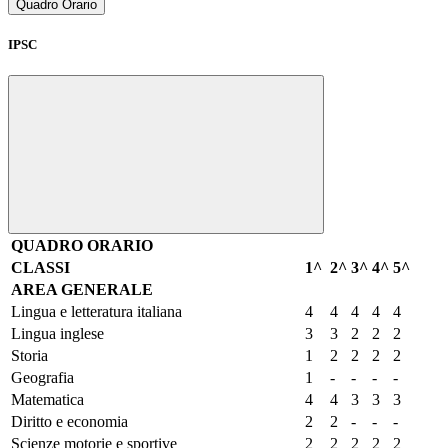
Quadro Orario
IPSC
QUADRO ORARIO
CLASSI
1^
2^
3^
4^
5^
AREA GENERALE
Lingua e letteratura italiana
4
4
4
4
4
Lingua inglese
3
3
2
2
2
Storia
1
2
2
2
2
Geografia
1
-
-
-
-
Matematica
4
4
3
3
3
Diritto e economia
2
2
-
-
-
Scienze motorie e sportive
2
2
2
2
2