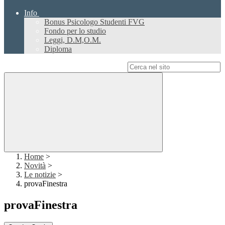
Info
Bonus Psicologo Studenti FVG
Fondo per lo studio
Leggi, D.M,O.M.
Diploma
Campo di ricerca per le pagine del sito
Home
>
Novità
>
Le notizie
>
provaFinestra
provaFinestra