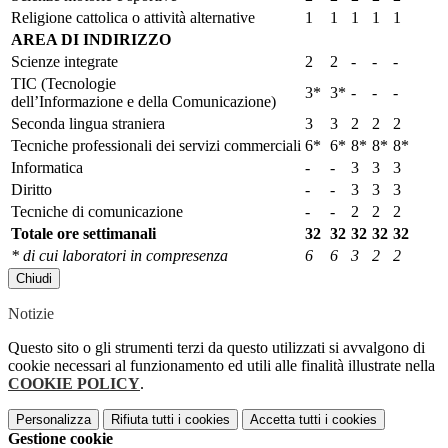
Religione cattolica o attività alternative
1
1
1
1
1
AREA DI INDIRIZZO
Scienze integrate
2
2
-
-
-
TIC (Tecnologie
3*
3*
-
-
-
dell’Informazione e della Comunicazione)
Seconda lingua straniera
3
3
2
2
2
Tecniche professionali dei servizi commerciali
6*
6*
8*
8*
8*
Informatica
-
-
3
3
3
Diritto
-
-
3
3
3
Tecniche di comunicazione
-
-
2
2
2
Totale ore settimanali
32
32
32
32
32
* di cui laboratori in
compresenza
6
6
3
2
2
Chiudi
Notizie
Questo sito o gli strumenti terzi da questo utilizzati si avvalgono di
cookie necessari al funzionamento ed utili alle finalità illustrate nella
COOKIE POLICY
.
Personalizza
Rifiuta tutti
i cookies
Accetta tutti
i cookies
Gestione cookie