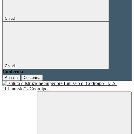
Chiudi
Chiudi
Conferma
Annulla
Conferma
I.I.S.
“J.Linussio” - Codroipo