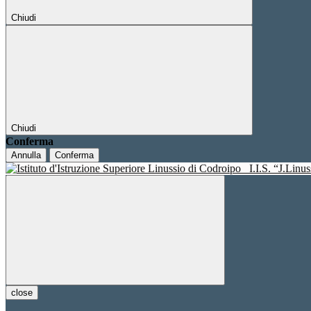
Chiudi
Chiudi
Conferma
Annulla
Conferma
I.I.S. “J.Linu
close