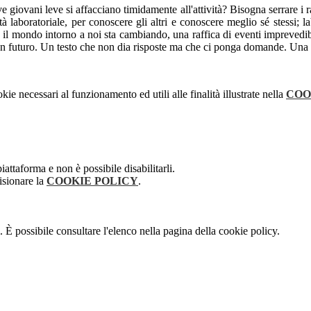
giovani leve si affacciano timidamente all'attività? Bisogna serrare i ra
ità laboratoriale, per conoscere gli altri e conoscere meglio sé stessi;
o: il mondo intorno a noi sta cambiando, una raffica di eventi imprevedib
n futuro. Un testo che non dia risposte ma che ci ponga domande. Una s
kie necessari al funzionamento ed utili alle finalità illustrate nella
COO
attaforma e non è possibile disabilitarli.
isionare la
COOKIE POLICY
.
 È possibile consultare l'elenco nella pagina della cookie policy.