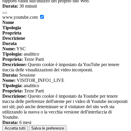
rapporti validi sull'utilizzo del proprio sito Web.
Durata:
30 minuti
www.youtube.com
Nome
Tipologia
Proprieta
Descrizione
Durata
Nome:
YSC
Tipologia:
analitico
Proprieta:
Terze Parti
Descrizione:
Questo cookie è impostato da YouTube per tenere
traccia delle visualizzazioni dei video incorporati.
Durata:
Sessione
Nome:
VISITOR_INFO1_LIVE
Tipologia:
analitico
Proprieta:
Terze Parti
Descrizione:
Questo cookie è impostato da Youtube per tenere
traccia delle preferenze dell'utente per i video di Youtube incorporati
nei siti; può anche determinare se il visitatore del sito web sta
utilizzando la nuova o la vecchia versione dell'interfaccia di
Youtube.
Durata:
6 mesi
Accetta tutti
Salva le preferenze