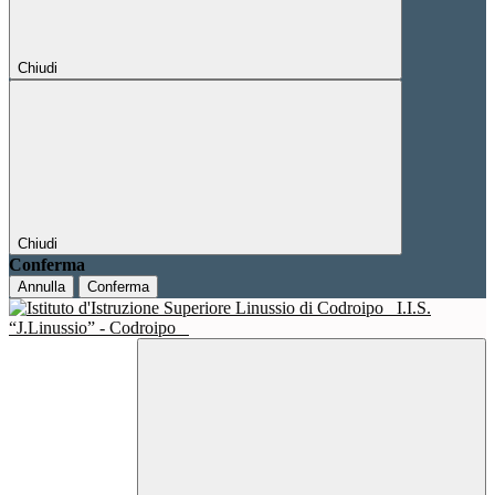
Chiudi
Chiudi
Conferma
Annulla
Conferma
I.I.S.
“J.Linussio” - Codroipo