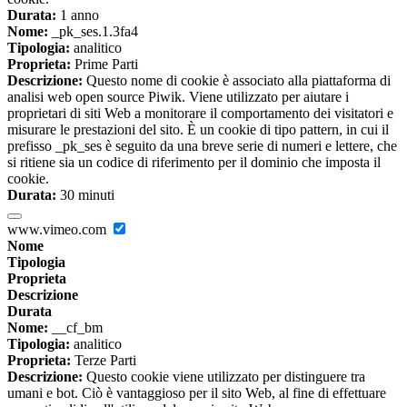
Durata:
1 anno
Nome:
_pk_ses.1.3fa4
Tipologia:
analitico
Proprieta:
Prime Parti
Descrizione:
Questo nome di cookie è associato alla piattaforma di
analisi web open source Piwik. Viene utilizzato per aiutare i
proprietari di siti Web a monitorare il comportamento dei visitatori e
misurare le prestazioni del sito. È un cookie di tipo pattern, in cui il
prefisso _pk_ses è seguito da una breve serie di numeri e lettere, che
si ritiene sia un codice di riferimento per il dominio che imposta il
cookie.
Durata:
30 minuti
www.vimeo.com
Nome
Tipologia
Proprieta
Descrizione
Durata
Nome:
__cf_bm
Tipologia:
analitico
Proprieta:
Terze Parti
Descrizione:
Questo cookie viene utilizzato per distinguere tra
umani e bot. Ciò è vantaggioso per il sito Web, al fine di effettuare