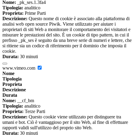
Nome:
_pk_ses.1.3fa4
Tipologia:
analitico
Proprieta:
Prime Parti
Descrizione:
Questo nome di cookie è associato alla piattaforma di
analisi web open source Piwik. Viene utilizzato per aiutare i
proprietari di siti Web a monitorare il comportamento dei visitatori e
misurare le prestazioni del sito. È un cookie di tipo pattern, in cui il
prefisso _pk_ses è seguito da una breve serie di numeri e lettere, che
si ritiene sia un codice di riferimento per il dominio che imposta il
cookie.
Durata:
30 minuti
www.vimeo.com
Nome
Tipologia
Proprieta
Descrizione
Durata
Nome:
__cf_bm
Tipologia:
analitico
Proprieta:
Terze Parti
Descrizione:
Questo cookie viene utilizzato per distinguere tra
umani e bot. Ciò è vantaggioso per il sito Web, al fine di effettuare
rapporti validi sull'utilizzo del proprio sito Web.
Durata:
30 minuti