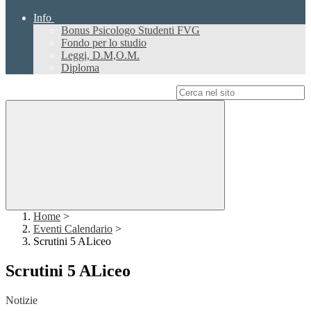
Info
Bonus Psicologo Studenti FVG
Fondo per lo studio
Leggi, D.M,O.M.
Diploma
Campo di ricerca per le pagine del sito
Home
>
Eventi Calendario
>
Scrutini 5 ALiceo
Scrutini 5 ALiceo
Notizie