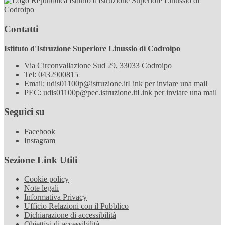
Istituto d'Istruzione Superiore Linussio di
Codroipo
Contatti
Istituto d'Istruzione Superiore Linussio di Codroipo
Via Circonvallazione Sud 29, 33033 Codroipo
Tel:
0432900815
Email:
udis01100p@istruzione.it
Link per inviare una mail
PEC:
udis01100p@pec.istruzione.it
Link per inviare una mail
Seguici su
Facebook
Instagram
Sezione Link Utili
Cookie policy
Note legali
Informativa Privacy
Ufficio Relazioni con il Pubblico
Dichiarazione di accessibilità
Obiettivi di accessibilità