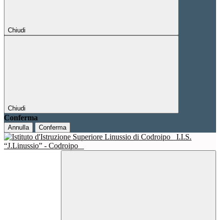
Chiudi
Chiudi
Conferma
Annulla
Conferma
I.I.S.
“J.Linussio” - Codroipo