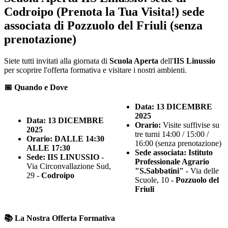
Codroipo (Prenota la Tua Visita!) sede
associata di Pozzuolo del Friuli (senza
prenotazione)
Siete tutti invitati alla giornata di
Scuola Aperta
dell'
IIS Linussio
per scoprire l'offerta formativa e visitare i nostri ambienti.
📅
Quando e Dove
Data:
13 DICEMBRE
2025
Data:
13 DICEMBRE
Orario:
Visite suffivise su
2025
tre turni 14:00 / 15:00 /
Orario:
DALLE 14:30
16:00 (senza prenotazione)
ALLE 17:30
Sede associata:
Istituto
Sede:
IIS LINUSSIO
-
Professionale Agrario
Via Circonvallazione Sud,
"S.Sabbatini"
- Via delle
29 -
Codroipo
Scuole, 10
- Pozzuolo del
Friuli
📚
La Nostra Offerta Formativa