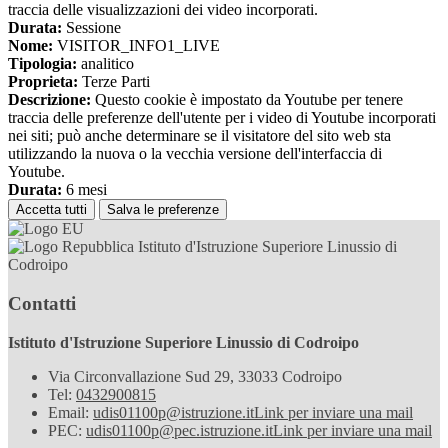
traccia delle visualizzazioni dei video incorporati.
Durata:
Sessione
Nome:
VISITOR_INFO1_LIVE
Tipologia:
analitico
Proprieta:
Terze Parti
Descrizione:
Questo cookie è impostato da Youtube per tenere
traccia delle preferenze dell'utente per i video di Youtube incorporati
nei siti; può anche determinare se il visitatore del sito web sta
utilizzando la nuova o la vecchia versione dell'interfaccia di
Youtube.
Durata:
6 mesi
Accetta tutti
Salva le preferenze
Istituto d'Istruzione Superiore Linussio di
Codroipo
Contatti
Istituto d'Istruzione Superiore Linussio di Codroipo
Via Circonvallazione Sud 29, 33033 Codroipo
Tel:
0432900815
Email:
udis01100p@istruzione.it
Link per inviare una mail
PEC:
udis01100p@pec.istruzione.it
Link per inviare una mail