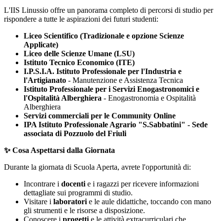
L'IIS Linussio offre un panorama completo di percorsi di studio per
rispondere a tutte le aspirazioni dei futuri studenti:
Liceo Scientifico (Tradizionale e opzione Scienze
Applicate)
Liceo delle Scienze Umane (LSU)
Istituto Tecnico Economico (ITE)
I.P.S.I.A. Istituto Professionale per l'Industria e
l'Artigianato
- Manutenzione e Assistenza Tecnica
Istituto Professionale per i Servizi Enogastronomici e
l'Ospitalità Alberghiera
- Enogastronomia e Ospitalità
Alberghiera
Servizi commerciali per le Community Online
IPA Istituto Professionale Agrario "S.Sabbatini" - Sede
associata di Pozzuolo del Friuli
✨
Cosa Aspettarsi dalla Giornata
Durante la giornata di Scuola Aperta, avrete l'opportunità di:
Incontrare i
docenti
e i ragazzi per ricevere informazioni
dettagliate sui programmi di studio.
Visitare i
laboratori
e le aule didattiche, toccando con mano
gli strumenti e le risorse a disposizione.
Conoscere i
progetti
e le attività extracurriculari che