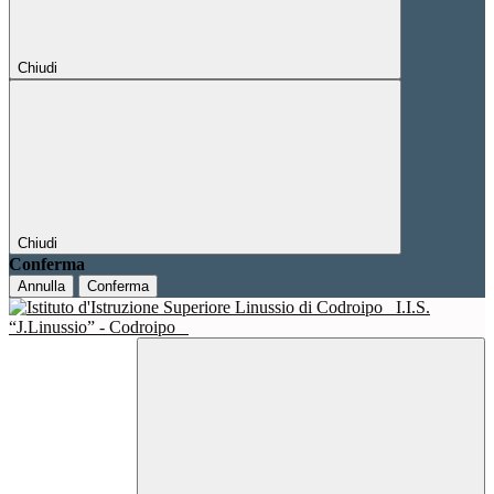
Chiudi
Chiudi
Conferma
Annulla
Conferma
I.I.S.
“J.Linussio” - Codroipo