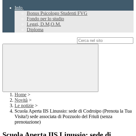
Info
Bonus Psicologo Studenti FVG
Fondo per lo studio
Leggi, D.M,O.M.
Diploma
Campo di ricerca per le pagine del sito
Home
>
Novità
>
Le notizie
>
Scuola Aperta IIS Linussio: sede di Codroipo (Prenota la Tua
Visita!) sede associata di Pozzuolo del Friuli (senza
prenotazione)
Scuola Aperta IIS Linussio: sede di