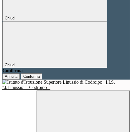
Chiudi
Chiudi
Conferma
Annulla
Conferma
I.I.S.
“J.Linussio” - Codroipo