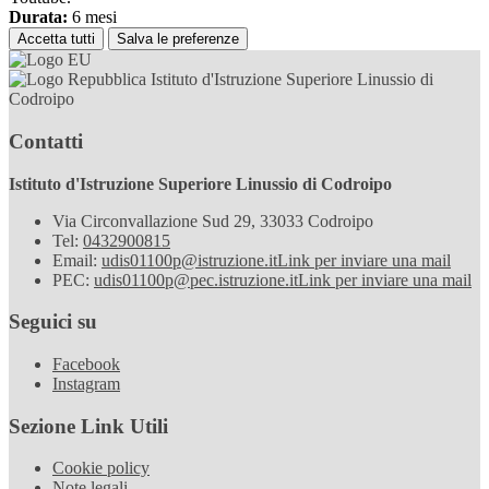
Durata:
6 mesi
Accetta tutti
Salva le preferenze
Istituto d'Istruzione Superiore Linussio di
Codroipo
Contatti
Istituto d'Istruzione Superiore Linussio di Codroipo
Via Circonvallazione Sud 29, 33033 Codroipo
Tel:
0432900815
Email:
udis01100p@istruzione.it
Link per inviare una mail
PEC:
udis01100p@pec.istruzione.it
Link per inviare una mail
Seguici su
Facebook
Instagram
Sezione Link Utili
Cookie policy
Note legali