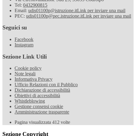
Tel:
0432900815
Email:
udis01100p@istruzione.it
Link per inviare una mail
PEC:
udis01100p@pec.istruzione.it
Link per inviare una mail
Seguici su
Facebook
Instagram
Sezione Link Utili
Cookie policy
Note legali
Informativa Privacy
Ufficio Relazioni con il Pubblico
Dichiarazione di accessibilità
Obiettivi di accessibilità
Whistleblowing
Gestione consensi cookie
Amministrazione trasparente
Pagina visualizzata
412
volte
Sezione Copyright