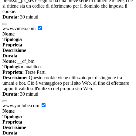
prefisso _pk_ses è seguito da una breve serie di numeri e lettere, che
si ritiene sia un codice di riferimento per il dominio che imposta il
cookie.
Durata:
30 minuti
www.vimeo.com
Nome
Tipologia
Proprieta
Descrizione
Durata
Nome:
__cf_bm
Tipologia:
analitico
Proprieta:
Terze Parti
Descrizione:
Questo cookie viene utilizzato per distinguere tra
umani e bot. Ciò è vantaggioso per il sito Web, al fine di effettuare
rapporti validi sull'utilizzo del proprio sito Web.
Durata:
30 minuti
www.youtube.com
Nome
Tipologia
Proprieta
Descrizione
Durata