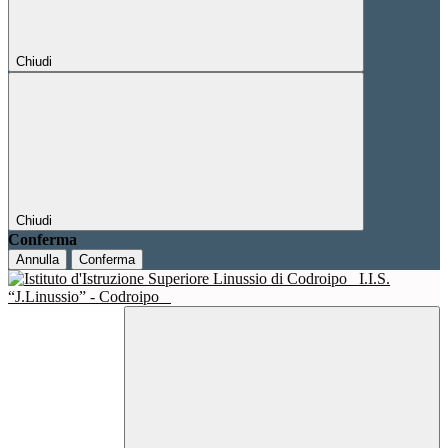
Chiudi
Chiudi
Conferma
Annulla
Conferma
I.I.S.
“J.Linussio” - Codroipo