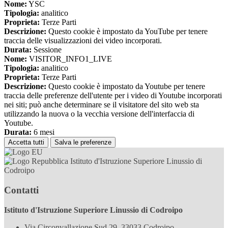
Nome:
YSC
Tipologia:
analitico
Proprieta:
Terze Parti
Descrizione:
Questo cookie è impostato da YouTube per tenere
traccia delle visualizzazioni dei video incorporati.
Durata:
Sessione
Nome:
VISITOR_INFO1_LIVE
Tipologia:
analitico
Proprieta:
Terze Parti
Descrizione:
Questo cookie è impostato da Youtube per tenere
traccia delle preferenze dell'utente per i video di Youtube incorporati
nei siti; può anche determinare se il visitatore del sito web sta
utilizzando la nuova o la vecchia versione dell'interfaccia di
Youtube.
Durata:
6 mesi
Accetta tutti
Salva le preferenze
Istituto d'Istruzione Superiore Linussio di
Codroipo
Contatti
Istituto d'Istruzione Superiore Linussio di Codroipo
Via Circonvallazione Sud 29, 33033 Codroipo