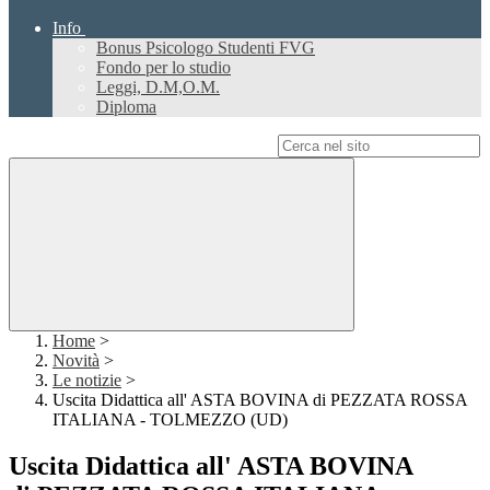
Info
Bonus Psicologo Studenti FVG
Fondo per lo studio
Leggi, D.M,O.M.
Diploma
Campo di ricerca per le pagine del sito
Home
>
Novità
>
Le notizie
>
Uscita Didattica all' ASTA BOVINA di PEZZATA ROSSA
ITALIANA - TOLMEZZO (UD)
Uscita Didattica all' ASTA BOVINA