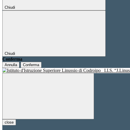
Chiudi
Chiudi
Conferma
Annulla
Conferma
I.I.S. “J.Linu
close