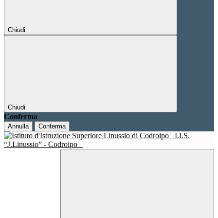
Chiudi
Chiudi
Conferma
Annulla
Conferma
I.I.S.
“J.Linussio” - Codroipo