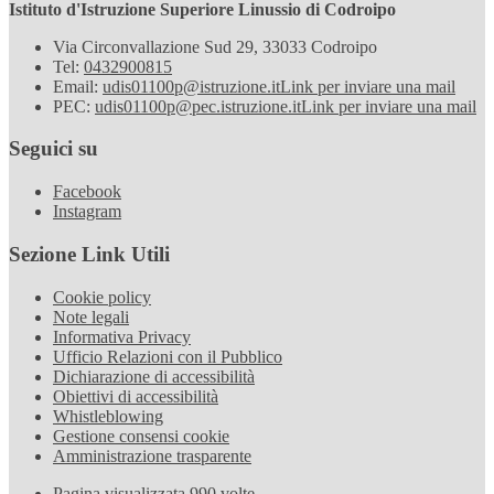
Istituto d'Istruzione Superiore Linussio di Codroipo
Via Circonvallazione Sud 29, 33033 Codroipo
Tel:
0432900815
Email:
udis01100p@istruzione.it
Link per inviare una mail
PEC:
udis01100p@pec.istruzione.it
Link per inviare una mail
Seguici su
Facebook
Instagram
Sezione Link Utili
Cookie policy
Note legali
Informativa Privacy
Ufficio Relazioni con il Pubblico
Dichiarazione di accessibilità
Obiettivi di accessibilità
Whistleblowing
Gestione consensi cookie
Amministrazione trasparente
Pagina visualizzata
990
volte