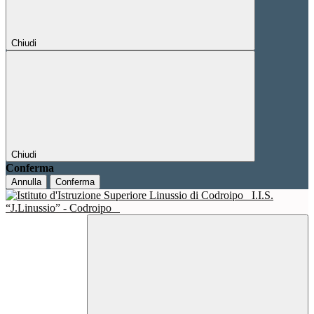
Chiudi
Chiudi
Conferma
Annulla
Conferma
I.I.S.
“J.Linussio” - Codroipo