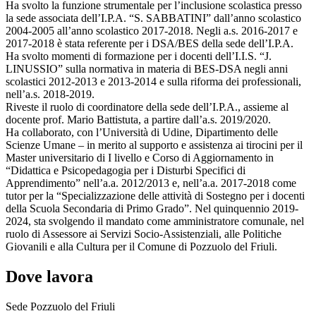
Ha svolto la funzione strumentale per l’inclusione scolastica presso
la sede associata dell’I.P.A. “S. SABBATINI” dall’anno scolastico
2004-2005 all’anno scolastico 2017-2018. Negli a.s. 2016-2017 e
2017-2018 è stata referente per i DSA/BES della sede dell’I.P.A.
Ha svolto momenti di formazione per i docenti dell’I.I.S. “J.
LINUSSIO” sulla normativa in materia di BES-DSA negli anni
scolastici 2012-2013 e 2013-2014 e sulla riforma dei professionali,
nell’a.s. 2018-2019.
Riveste il ruolo di coordinatore della sede dell’I.P.A., assieme al
docente prof. Mario Battistuta, a partire dall’a.s. 2019/2020.
Ha collaborato, con l’Università di Udine, Dipartimento delle
Scienze Umane – in merito al supporto e assistenza ai tirocini per il
Master universitario di I livello e Corso di Aggiornamento in
“Didattica e Psicopedagogia per i Disturbi Specifici di
Apprendimento” nell’a.a. 2012/2013 e, nell’a.a. 2017-2018 come
tutor per la “Specializzazione delle attività di Sostegno per i docenti
della Scuola Secondaria di Primo Grado”. Nel quinquennio 2019-
2024, sta svolgendo il mandato come amministratore comunale, nel
ruolo di Assessore ai Servizi Socio-Assistenziali, alle Politiche
Giovanili e alla Cultura per il Comune di Pozzuolo del Friuli.
Dove lavora
Sede Pozzuolo del Friuli