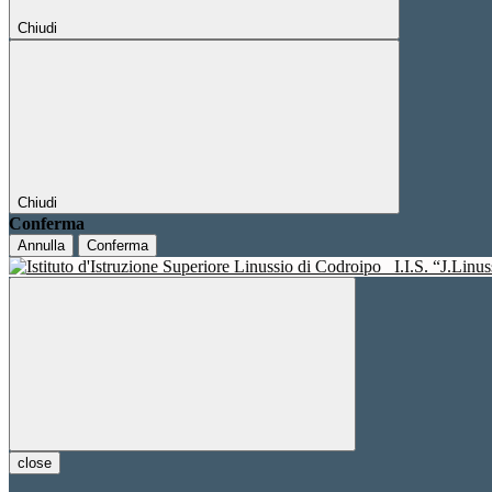
Chiudi
Chiudi
Conferma
Annulla
Conferma
I.I.S. “J.Linu
close