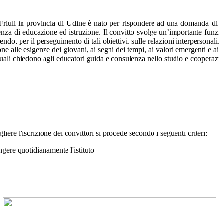
 Friuli in provincia di Udine è nato per rispondere ad una domanda di r
enza di educazione ed istruzione. Il convitto svolge un’importante funz
endo, per il perseguimento di tali obiettivi, sulle relazioni interpersona
ne alle esigenze dei giovani, ai segni dei tempi, ai valori emergenti e
e quali chiedono agli educatori guida e consulenza nello studio e cooperazi
liere l'iscrizione dei convittori si procede secondo i seguenti criteri:
ungere quotidianamente l'istituto