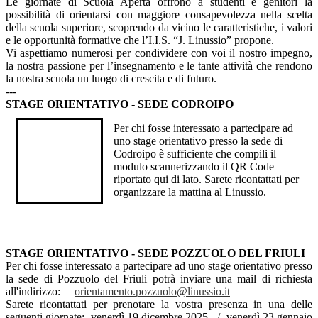
Le giornate di Scuola Aperta offrono a studenti e genitori la
possibilità di orientarsi con maggiore consapevolezza nella scelta
della scuola superiore, scoprendo da vicino le caratteristiche, i valori
e le opportunità formative che l’I.I.S. “J. Linussio” propone.
Vi aspettiamo numerosi per condividere con voi il nostro impegno,
la nostra passione per l’insegnamento e le tante attività che rendono
la nostra scuola un luogo di crescita e di futuro.
---
STAGE ORIENTATIVO - SEDE CODROIPO
Per chi fosse interessato a partecipare ad
uno stage orientativo presso la sede di
Codroipo è sufficiente che compili il
modulo scannerizzando il QR Code
riportato qui di lato. Sarete ricontattati per
organizzare la mattina al Linussio.
STAGE ORIENTATIVO - SEDE POZZUOLO DEL FRIULI
Per chi fosse interessato a partecipare ad uno stage orientativo presso
la sede di Pozzuolo del Friuli potrà inviare una mail di richiesta
all'indirizzo:
orientamento.pozzuolo@
linussio.it
Sarete ricontattati per prenotare la vostra presenza in una delle
seguenti giornate: venerdì 19 dicembre 2025 / venerdì 23 gennaio