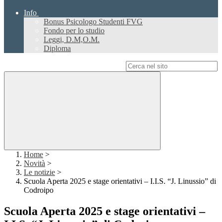
Info
Bonus Psicologo Studenti FVG
Fondo per lo studio
Leggi, D.M,O.M.
Diploma
Campo di ricerca per le pagine del sito
Home
>
Novità
>
Le notizie
>
Scuola Aperta 2025 e stage orientativi – I.I.S. “J. Linussio” di
Codroipo
Scuola Aperta 2025 e stage orientativi –