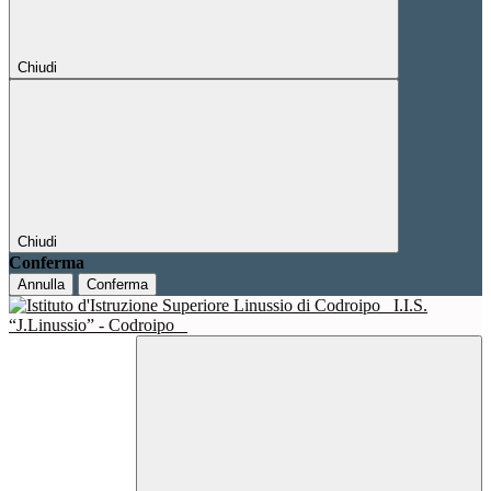
Chiudi
Chiudi
Conferma
Annulla
Conferma
I.I.S.
“J.Linussio” - Codroipo