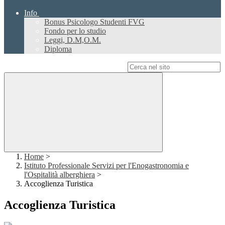
Info
Bonus Psicologo Studenti FVG
Fondo per lo studio
Leggi, D.M,O.M.
Diploma
Campo di ricerca per le pagine del sito
Home
>
Istituto Professionale Servizi per l'Enogastronomia e
l'Ospitalità alberghiera
>
Accoglienza Turistica
Accoglienza Turistica