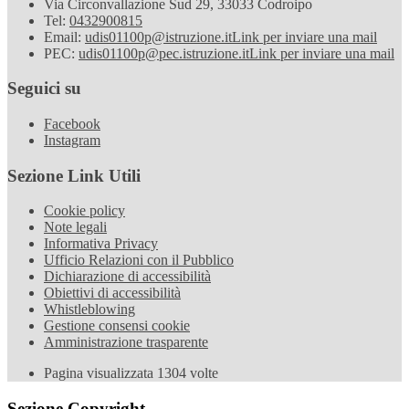
Via Circonvallazione Sud 29, 33033 Codroipo
Tel:
0432900815
Email:
udis01100p@istruzione.it
Link per inviare una mail
PEC:
udis01100p@pec.istruzione.it
Link per inviare una mail
Seguici su
Facebook
Instagram
Sezione Link Utili
Cookie policy
Note legali
Informativa Privacy
Ufficio Relazioni con il Pubblico
Dichiarazione di accessibilità
Obiettivi di accessibilità
Whistleblowing
Gestione consensi cookie
Amministrazione trasparente
Pagina visualizzata
1304
volte
Sezione Copyright