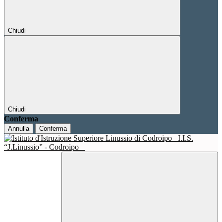
Chiudi
Chiudi
Conferma
Annulla
Conferma
I.I.S.
“J.Linussio” - Codroipo