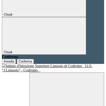
Chiudi
Chiudi
Conferma
Annulla
Conferma
I.I.S.
“J.Linussio” - Codroipo