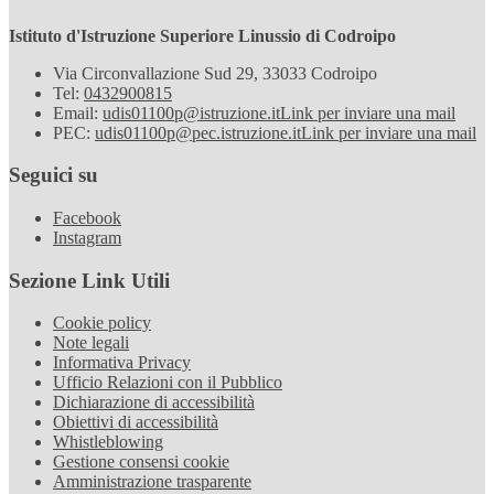
Istituto d'Istruzione Superiore Linussio di Codroipo
Via Circonvallazione Sud 29, 33033 Codroipo
Tel:
0432900815
Email:
udis01100p@istruzione.it
Link per inviare una mail
PEC:
udis01100p@pec.istruzione.it
Link per inviare una mail
Seguici su
Facebook
Instagram
Sezione Link Utili
Cookie policy
Note legali
Informativa Privacy
Ufficio Relazioni con il Pubblico
Dichiarazione di accessibilità
Obiettivi di accessibilità
Whistleblowing
Gestione consensi cookie
Amministrazione trasparente