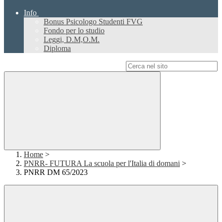
Info
Bonus Psicologo Studenti FVG
Fondo per lo studio
Leggi, D.M,O.M.
Diploma
Campo di ricerca per le pagine del sito
Home
>
PNRR- FUTURA La scuola per l'Italia di domani
>
PNRR DM 65/2023