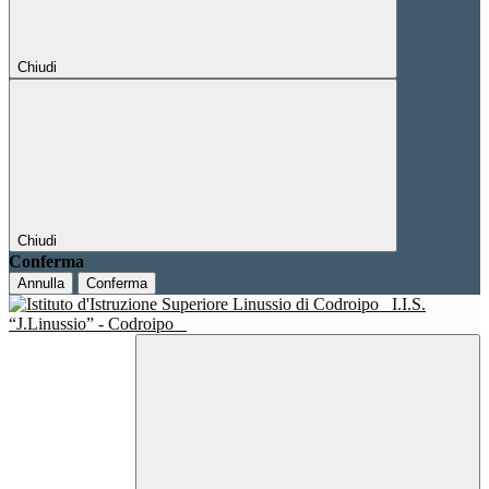
Chiudi
Chiudi
Conferma
Annulla
Conferma
I.I.S.
“J.Linussio” - Codroipo