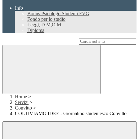
Info
Bonus Psicologo Studenti FVG
Fondo per lo studio
Leggi, D.M,O.M.
Diploma
Campo di ricerca per le pagine del sito
Home
>
Servizi
>
Convitto
>
COLTIVIAMO IDEE - Giornalino studentesco Convitto