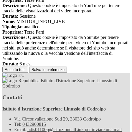
Proprieta:
Terze Parti
Descrizione:
Questo cookie è impostato da YouTube per tenere
traccia delle visualizzazioni dei video incorporati.
Durata:
Sessione
Nome:
VISITOR_INFO1_LIVE
Tipologia:
analitico
Proprieta:
Terze Parti
Descrizione:
Questo cookie è impostato da Youtube per tenere
traccia delle preferenze dell'utente per i video di Youtube incorporati
nei siti; può anche determinare se il visitatore del sito web sta
utilizzando la nuova o la vecchia versione dell'interfaccia di
Youtube.
Durata:
6 mesi
Accetta tutti
Salva le preferenze
Istituto d'Istruzione Superiore Linussio di
Codroipo
Contatti
Istituto d'Istruzione Superiore Linussio di Codroipo
Via Circonvallazione Sud 29, 33033 Codroipo
Tel:
0432900815
Email:
udis01100p@istruzione.it
Link per inviare una mail