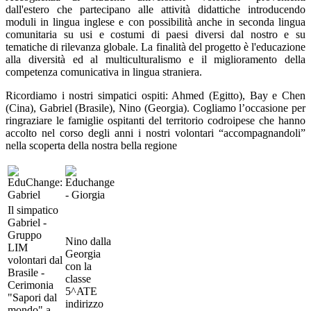
dall'estero che partecipano alle attività didattiche introducendo
moduli in lingua inglese e con possibilità anche in seconda lingua
comunitaria su usi e costumi di paesi diversi dal nostro e su
tematiche di rilevanza globale. La finalità del progetto è l'educazione
alla diversità ed al multiculturalismo e il miglioramento della
competenza comunicativa in lingua straniera.
Ricordiamo i nostri simpatici ospiti: Ahmed (Egitto), Bay e Chen
(Cina), Gabriel (Brasile), Nino (Georgia). Cogliamo l’occasione per
ringraziare le famiglie ospitanti del territorio codroipese che hanno
accolto nel corso degli anni i nostri volontari “accompagnandoli”
nella scoperta della nostra bella regione
Il simpatico
Gabriel -
Gruppo
Nino dalla
LIM
Georgia
volontari dal
con la
Brasile -
classe
Cerimonia
5^ATE
"Sapori dal
indirizzo
mondo" a