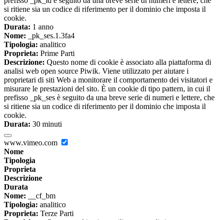
prefisso _pk_id è seguito da una breve serie di numeri e lettere, che
si ritiene sia un codice di riferimento per il dominio che imposta il
cookie.
Durata:
1 anno
Nome:
_pk_ses.1.3fa4
Tipologia:
analitico
Proprieta:
Prime Parti
Descrizione:
Questo nome di cookie è associato alla piattaforma di
analisi web open source Piwik. Viene utilizzato per aiutare i
proprietari di siti Web a monitorare il comportamento dei visitatori e
misurare le prestazioni del sito. È un cookie di tipo pattern, in cui il
prefisso _pk_ses è seguito da una breve serie di numeri e lettere, che
si ritiene sia un codice di riferimento per il dominio che imposta il
cookie.
Durata:
30 minuti
www.vimeo.com
Nome
Tipologia
Proprieta
Descrizione
Durata
Nome:
__cf_bm
Tipologia:
analitico
Proprieta:
Terze Parti