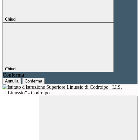
Chiudi
Chiudi
Conferma
Annulla
Conferma
I.I.S.
“J.Linussio” - Codroipo