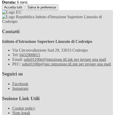
Durata:
6 mesi
Accetta tutti
Salva le preferenze
Istituto d'Istruzione Superiore Linussio di
Codroipo
Contatti
Istituto d'Istruzione Superiore Linussio di Codroipo
Via Circonvallazione Sud 29, 33033 Codroipo
Tel:
0432900815
Email:
udis01100p@istruzione.it
Link per inviare una mail
PEC:
udis01100p@pec.istruzione.it
Link per inviare una mail
Seguici su
Facebook
Instagram
Sezione Link Utili
Cookie policy
Note legali