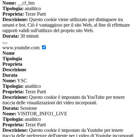
Nome:
__cf_bm
Tipologia:
analitico
Proprieta:
Terze Parti
Descrizione:
Questo cookie viene utilizzato per distinguere tra
umani e bot. Ciò è vantaggioso per il sito Web, al fine di effettuare
rapporti validi sull'utilizzo del proprio sito Web.
Durata:
30 minuti
www.youtube.com
Nome
Tipologia
Proprieta
Descrizione
Durata
Nome:
YSC
Tipologia:
analitico
Proprieta:
Terze Parti
Descrizione:
Questo cookie è impostato da YouTube per tenere
traccia delle visualizzazioni dei video incorporati.
Durata:
Sessione
Nome:
VISITOR_INFO1_LIVE
Tipologia:
analitico
Proprieta:
Terze Parti
Descrizione:
Questo cookie è impostato da Youtube per tenere
traccia delle preferenze dell'utente per i video di Youtube incorporati