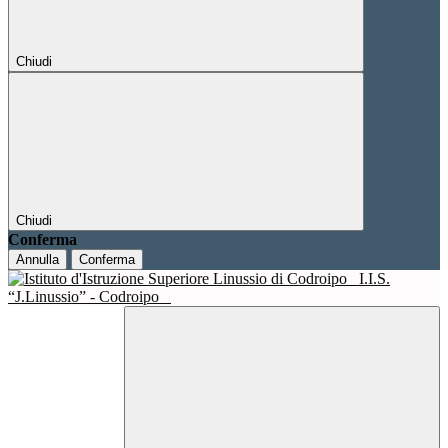
Chiudi
Chiudi
Conferma
Annulla
Conferma
I.I.S.
“J.Linussio” - Codroipo