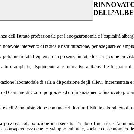
RINNOVATO
DELL’ALB
za dell’Istituto professionale per l’enogastronomia e l’ospitalità alberg
un notevole intervento di radicale ristrutturazione, per adeguare ed amplia
 si potranno infatti frequentare in presenza in tutte le classi, come previs
vato e ampliato, rispondente alle normative anti-covid e in grado di s
zione laboratoriale di sala a disposizione degli allievi, incrementata e 
aso dal Comune di Codroipo grazie ad un finanziamento finalizzato propri
e dell’Amministrazione comunale di fornire l’Istituto alberghiero di un
a preziosa collaborazione in essere tra l’Istituto Linussio e l’ammini
ndo la consapevolezza che lo sviluppo culturale, sociale ed economico d