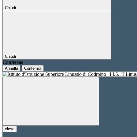
Chiudi
Chiudi
Conferma
Annulla
Conferma
I.I.S. “J.Linu
close