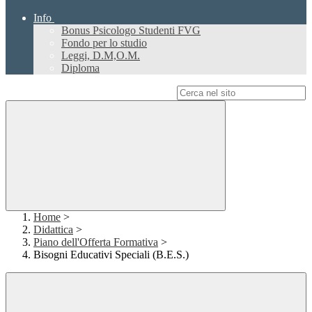
Info
Bonus Psicologo Studenti FVG
Fondo per lo studio
Leggi, D.M,O.M.
Diploma
Campo di ricerca per le pagine del sito
Home
>
Didattica
>
Piano dell'Offerta Formativa
>
Bisogni Educativi Speciali (B.E.S.)