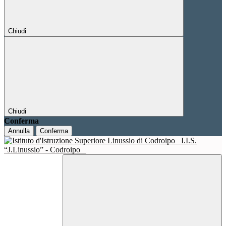
Chiudi
Chiudi
Conferma
Annulla
Conferma
I.I.S.
“J.Linussio” - Codroipo