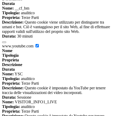
Durata
Nome:
__cf_bm
Tipologia:
analitico
Proprieta:
Terze Parti
Descrizione:
Questo cookie viene utilizzato per distinguere tra
umani e bot. Ciò è vantaggioso per il sito Web, al fine di effettuare
rapporti validi sull'utilizzo del proprio sito Web.
Durata:
30 minuti
www.youtube.com
Nome
Tipologia
Proprieta
Descrizione
Durata
Nome:
YSC
Tipologia:
analitico
Proprieta:
Terze Parti
Descrizione:
Questo cookie è impostato da YouTube per tenere
traccia delle visualizzazioni dei video incorporati.
Durata:
Sessione
Nome:
VISITOR_INFO1_LIVE
Tipologia:
analitico
Proprieta:
Terze Parti
Descrizione:
Questo cookie è impostato da Youtube per tenere