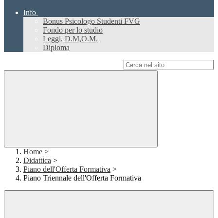
Info
Bonus Psicologo Studenti FVG
Fondo per lo studio
Leggi, D.M,O.M.
Diploma
Campo di ricerca per le pagine del sito
Home
>
Didattica
>
Piano dell'Offerta Formativa
>
Piano Triennale dell'Offerta Formativa