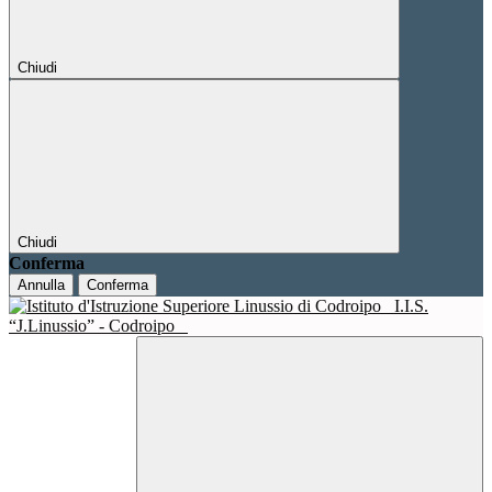
Chiudi
Chiudi
Conferma
Annulla
Conferma
I.I.S.
“J.Linussio” - Codroipo