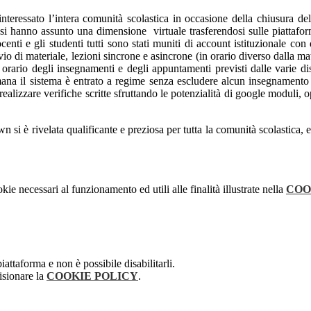
teressato l’intera comunità scolastica in occasione della chiusura de
si hanno assunto una dimensione virtuale trasferendosi sulle piattaforme
nti e gli studenti tutti sono stati muniti di account istituzionale con
nvio di materiale, lezioni sincrone e asincrone (in orario diverso dalla 
o orario degli insegnamenti e degli appuntamenti previsti dalle varie dis
imana il sistema è entrato a regime senza escludere alcun insegnamento 
realizzare verifiche scritte sfruttando le potenzialità di google moduli,
si è rivelata qualificante e preziosa per tutta la comunità scolastica, e
kie necessari al funzionamento ed utili alle finalità illustrate nella
COO
attaforma e non è possibile disabilitarli.
isionare la
COOKIE POLICY
.