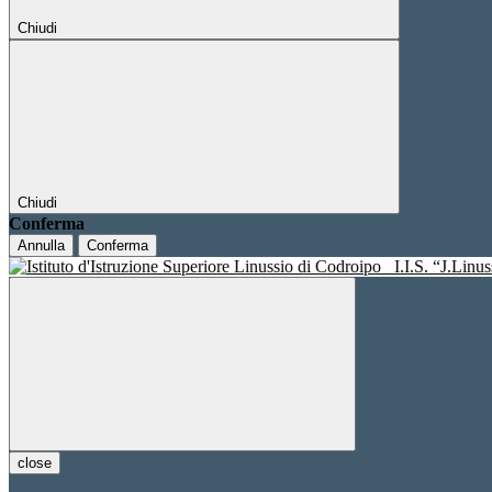
Chiudi
Chiudi
Conferma
Annulla
Conferma
I.I.S. “J.Linu
close