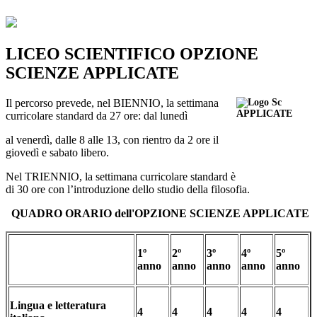
LICEO SCIENTIFICO OPZIONE
SCIENZE APPLICATE
Il percorso prevede, nel BIENNIO, la settimana
curricolare standard da 27 ore: dal lunedì
al venerdì, dalle 8 alle 13, con rientro da 2 ore il
giovedì e sabato libero.
Nel TRIENNIO, la settimana curricolare standard è
di 30 ore con l’introduzione dello studio della filosofia.
QUADRO ORARIO dell'OPZIONE SCIENZE APPLICATE
1º
2º
3º
4º
5º
anno
anno
anno
anno
anno
Lingua e letteratura
4
4
4
4
4