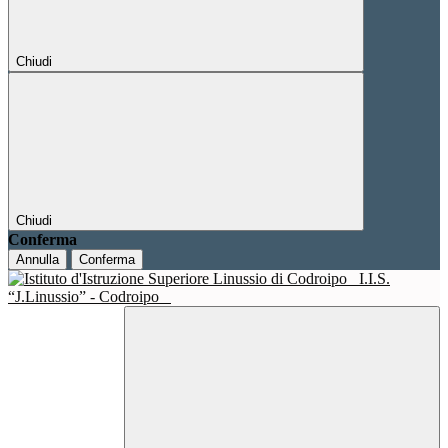
Chiudi
Chiudi
Conferma
Annulla
Conferma
I.I.S.
“J.Linussio” - Codroipo