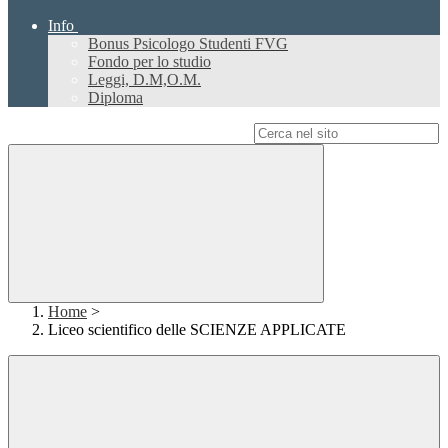
Info
Bonus Psicologo Studenti FVG
Fondo per lo studio
Leggi, D.M,O.M.
Diploma
Campo di ricerca per le pagine del sito
Home
>
Liceo scientifico delle SCIENZE APPLICATE