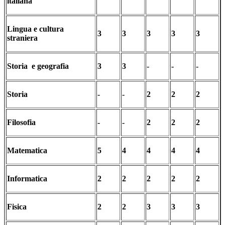
italiana
Lingua e cultura
3
3
3
3
3
straniera
Storia e geografia
3
3
-
-
-
Storia
-
-
2
2
2
Filosofia
-
-
2
2
2
Matematica
5
4
4
4
4
Informatica
2
2
2
2
2
Fisica
2
2
3
3
3