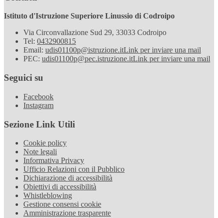
Istituto d'Istruzione Superiore Linussio di Codroipo
Via Circonvallazione Sud 29, 33033 Codroipo
Tel:
0432900815
Email:
udis01100p@istruzione.it
Link per inviare una mail
PEC:
udis01100p@pec.istruzione.it
Link per inviare una mail
Seguici su
Facebook
Instagram
Sezione Link Utili
Cookie policy
Note legali
Informativa Privacy
Ufficio Relazioni con il Pubblico
Dichiarazione di accessibilità
Obiettivi di accessibilità
Whistleblowing
Gestione consensi cookie
Amministrazione trasparente