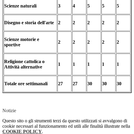
Scienze naturali
3
4
5
5
5
Disegno e storia dell'arte
2
2
2
2
2
Scienze motorie e
2
2
2
2
2
sportive
Religione cattolica o
1
1
1
1
1
Attività alternative
Totale ore settimanali
27
27
30
30
30
Notizie
Questo sito o gli strumenti terzi da questo utilizzati si avvalgono di
cookie necessari al funzionamento ed utili alle finalità illustrate nella
COOKIE POLICY
.