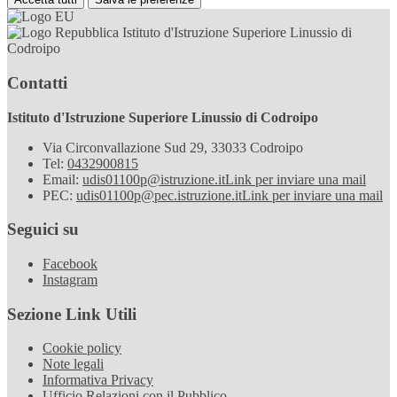
Istituto d'Istruzione Superiore Linussio di
Codroipo
Contatti
Istituto d'Istruzione Superiore Linussio di Codroipo
Via Circonvallazione Sud 29, 33033 Codroipo
Tel:
0432900815
Email:
udis01100p@istruzione.it
Link per inviare una mail
PEC:
udis01100p@pec.istruzione.it
Link per inviare una mail
Seguici su
Facebook
Instagram
Sezione Link Utili
Cookie policy
Note legali
Informativa Privacy
Ufficio Relazioni con il Pubblico