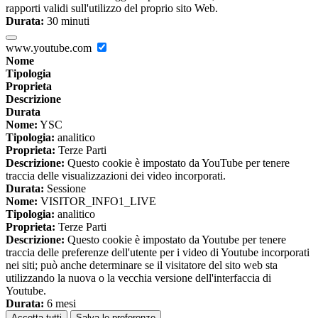
rapporti validi sull'utilizzo del proprio sito Web.
Durata:
30 minuti
www.youtube.com
Nome
Tipologia
Proprieta
Descrizione
Durata
Nome:
YSC
Tipologia:
analitico
Proprieta:
Terze Parti
Descrizione:
Questo cookie è impostato da YouTube per tenere
traccia delle visualizzazioni dei video incorporati.
Durata:
Sessione
Nome:
VISITOR_INFO1_LIVE
Tipologia:
analitico
Proprieta:
Terze Parti
Descrizione:
Questo cookie è impostato da Youtube per tenere
traccia delle preferenze dell'utente per i video di Youtube incorporati
nei siti; può anche determinare se il visitatore del sito web sta
utilizzando la nuova o la vecchia versione dell'interfaccia di
Youtube.
Durata:
6 mesi
Accetta tutti
Salva le preferenze