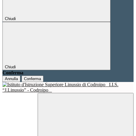
Chiudi
Chiudi
Conferma
Annulla
Conferma
I.I.S.
“J.Linussio” - Codroipo