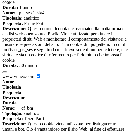
cookie.
Durata:
1 anno
Nome:
_pk_ses.1.3fa4
Tipologia:
analitico
Proprieta:
Prime Parti
Descrizione:
Questo nome di cookie è associato alla piattaforma di
analisi web open source Piwik. Viene utilizzato per aiutare i
proprietari di siti Web a monitorare il comportamento dei visitatori e
misurare le prestazioni del sito. È un cookie di tipo pattern, in cui il
prefisso _pk_ses è seguito da una breve serie di numeri e lettere, che
si ritiene sia un codice di riferimento per il dominio che imposta il
cookie.
Durata:
30 minuti
www.vimeo.com
Nome
Tipologia
Proprieta
Descrizione
Durata
Nome:
__cf_bm
Tipologia:
analitico
Proprieta:
Terze Parti
Descrizione:
Questo cookie viene utilizzato per distinguere tra
umani e bot. Ciò è vantaggioso per il sito Web, al fine di effettuare