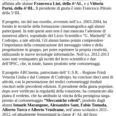
affidata alle alunne
Francesca Liut, della 4^AL
, e a
Vittoria
Parisi, della 4^BL.
Il presidente di giuria è stato Francesco Pilosio
della 5^BL.
Il progetto, sin dal suo esordio, avvenuto nell’a.s. 2003-2004, ha
fornito le tecniche della formazione cinematografica agli alunni
partecipanti. In tutti questi anni non è mai mancata l’adesione di
numerosi allievi, soprattutto del Liceo Scientifico “G. Marinelli” di
Codroipo, a tale attività. Gli alunni hanno potuto comprendere
l’importanza della comunicazione del messaggio video e della
progettazione in gruppo, per poter esprimere la propria creatività,
utilizzando le nuove tecnologie informatiche. Nell’a.s. 2012-2013
sono stati ventiquattro gli iscritti del liceo scientifico e due
dell’IPSC, che, in totale, hanno prodotto sette cortometraggi.
Il progetto ABCinema, patrocinato dell’ U.S.R. - Regione Friuli
Venezia Giulia e dal Comune di Codroipo, ha concluso dieci anni di
attività, con la presentazione dei tredici cortometraggi risultati
vincitori nelle precedenti edizioni. Il presidente della giuria popolare,
dopo aver verificato la regolarità della votazione, ha comunicato alla
platea il verdetto, che ha attribuito la vincita della prestigiosa targa-
premio al cortometraggio
“Meccaniche celesti”,
prodotto dagli
alunni
Ismaele Marangone, Alessandro Sant, Fabio Tomada,
Alberto Turco e Alberto Vendrame,
nell’anno scolastico 2011-
2012, ed attualmente frequentanti la classe 4^ AL del liceo