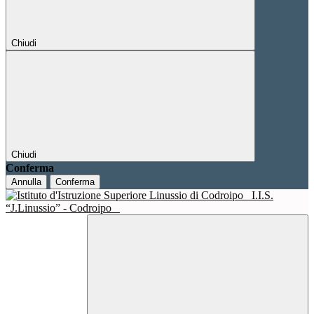
Chiudi
Chiudi
Conferma
Annulla
Conferma
I.I.S.
“J.Linussio” - Codroipo