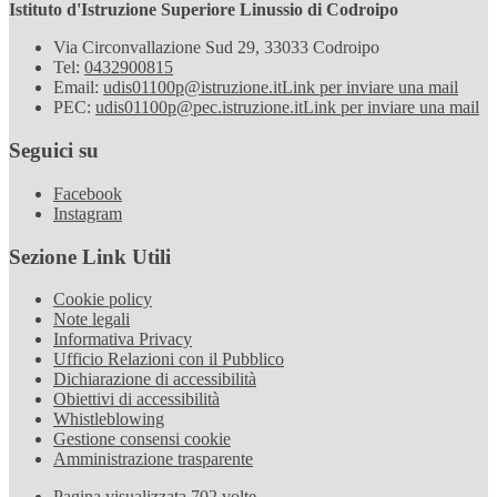
Istituto d'Istruzione Superiore Linussio di Codroipo
Via Circonvallazione Sud 29, 33033 Codroipo
Tel:
0432900815
Email:
udis01100p@istruzione.it
Link per inviare una mail
PEC:
udis01100p@pec.istruzione.it
Link per inviare una mail
Seguici su
Facebook
Instagram
Sezione Link Utili
Cookie policy
Note legali
Informativa Privacy
Ufficio Relazioni con il Pubblico
Dichiarazione di accessibilità
Obiettivi di accessibilità
Whistleblowing
Gestione consensi cookie
Amministrazione trasparente
Pagina visualizzata
702
volte