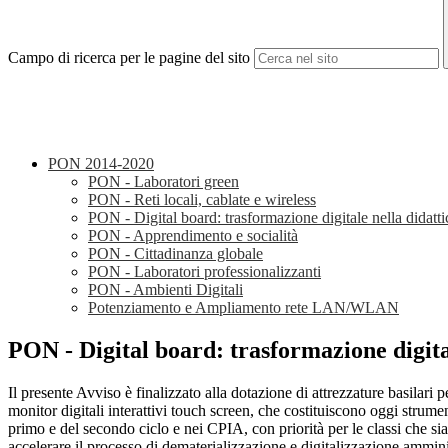
Campo di ricerca per le pagine del sito
PON 2014-2020
PON - Laboratori green
PON - Reti locali, cablate e wireless
PON - Digital board: trasformazione digitale nella didatti
PON - Apprendimento e socialità
PON - Cittadinanza globale
PON - Laboratori professionalizzanti
PON - Ambienti Digitali
Potenziamento e Ampliamento rete LAN/WLAN
PON - Digital board: trasformazione digital
Il presente Avviso è finalizzato alla dotazione di attrezzature basilari p
monitor digitali interattivi touch screen, che costituiscono oggi strumen
primo e del secondo ciclo e nei CPIA, con priorità per le classi che sia
accelerare il processo di dematerializzazione e digitalizzazione ammini