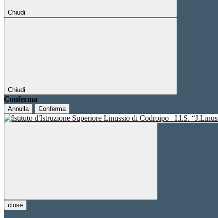
Chiudi
Chiudi
Conferma
Annulla
Conferma
I.I.S. “J.Linu
close