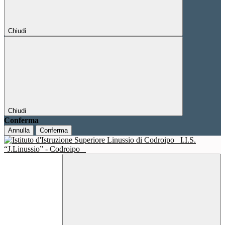
Chiudi
Chiudi
Conferma
Annulla
Conferma
I.I.S.
“J.Linussio” - Codroipo