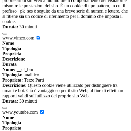
proprietari di siti Web a monitorare il comportamento dei visitatori e
misurare le prestazioni del sito. È un cookie di tipo pattern, in cui il
prefisso _pk_ses è seguito da una breve serie di numeri e lettere, che
si ritiene sia un codice di riferimento per il dominio che imposta il
cookie.
Durata:
30 minuti
www.vimeo.com
Nome
Tipologia
Proprieta
Descrizione
Durata
Nome:
__cf_bm
Tipologia:
analitico
Proprieta:
Terze Parti
Descrizione:
Questo cookie viene utilizzato per distinguere tra
umani e bot. Ciò è vantaggioso per il sito Web, al fine di effettuare
rapporti validi sull'utilizzo del proprio sito Web.
Durata:
30 minuti
www.youtube.com
Nome
Tipologia
Proprieta