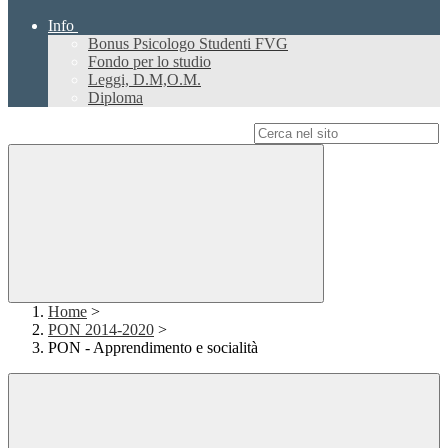
Info
Bonus Psicologo Studenti FVG
Fondo per lo studio
Leggi, D.M,O.M.
Diploma
Campo di ricerca per le pagine del sito
Home
>
PON 2014-2020
>
PON - Apprendimento e socialità