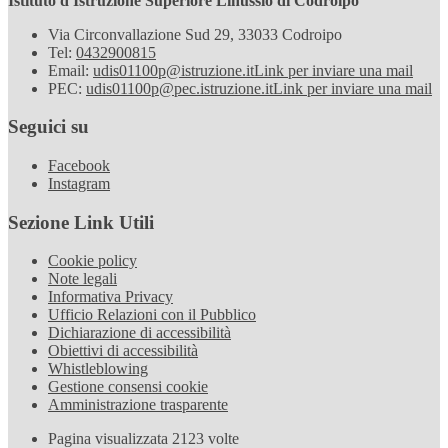
Istituto d'Istruzione Superiore Linussio di Codroipo
Via Circonvallazione Sud 29, 33033 Codroipo
Tel:
0432900815
Email:
udis01100p@istruzione.it
Link per inviare una mail
PEC:
udis01100p@pec.istruzione.it
Link per inviare una mail
Seguici su
Facebook
Instagram
Sezione Link Utili
Cookie policy
Note legali
Informativa Privacy
Ufficio Relazioni con il Pubblico
Dichiarazione di accessibilità
Obiettivi di accessibilità
Whistleblowing
Gestione consensi cookie
Amministrazione trasparente
Pagina visualizzata
2123
volte