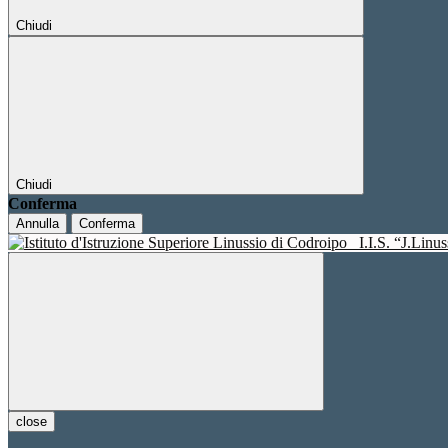
Chiudi
Chiudi
Conferma
Annulla
Conferma
I.I.S. “J.Linu
close