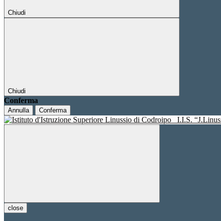
Chiudi
Chiudi
Conferma
Annulla
Conferma
I.I.S. “J.Linu
close