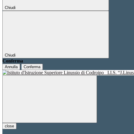
Chiudi
Chiudi
Conferma
Annulla
Conferma
I.I.S. “J.Linu
close