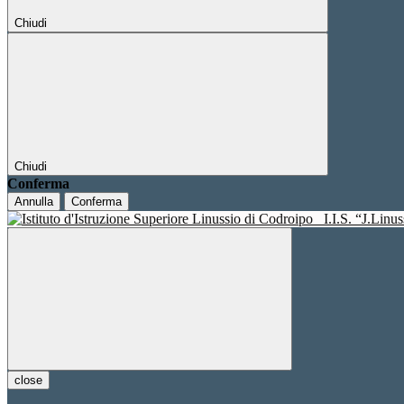
Chiudi
Chiudi
Conferma
Annulla
Conferma
I.I.S. “J.Linu
close