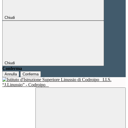
Chiudi
Chiudi
Conferma
Annulla
Conferma
I.I.S.
“J.Linussio” - Codroipo