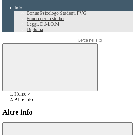
Info
Bonus Psicologo Studenti FVG
Fondo per lo studio
Leggi, D.M,O.M.
Diploma
Campo di ricerca per le pagine del sito
Home
>
Altre info
Altre info