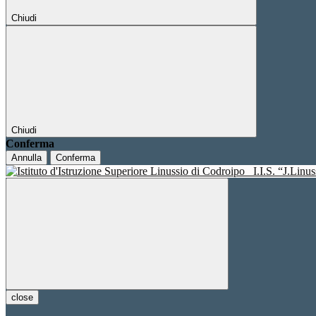
Chiudi
Chiudi
Conferma
Annulla
Conferma
I.I.S. “J.Linu
close