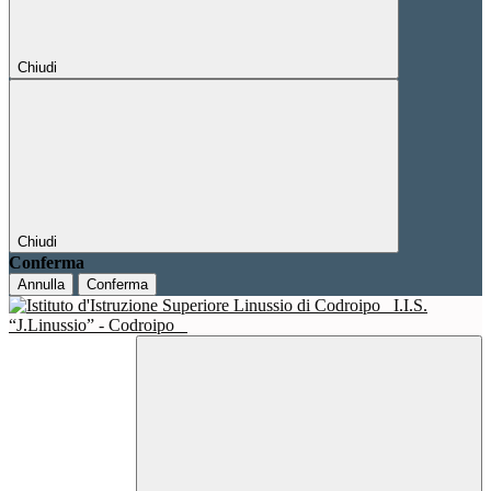
Chiudi
Chiudi
Conferma
Annulla
Conferma
I.I.S.
“J.Linussio” - Codroipo