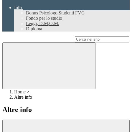
Info
Bonus Psicologo Studenti FVG
Fondo per lo studio
Leggi, D.M,O.M.
Diploma
Campo di ricerca per le pagine del sito
Home
>
Altre info
Altre info