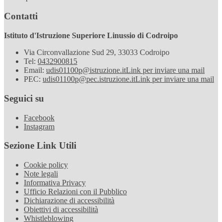
Contatti
Istituto d'Istruzione Superiore Linussio di Codroipo
Via Circonvallazione Sud 29, 33033 Codroipo
Tel:
0432900815
Email:
udis01100p@istruzione.it
Link per inviare una mail
PEC:
udis01100p@pec.istruzione.it
Link per inviare una mail
Seguici su
Facebook
Instagram
Sezione Link Utili
Cookie policy
Note legali
Informativa Privacy
Ufficio Relazioni con il Pubblico
Dichiarazione di accessibilità
Obiettivi di accessibilità
Whistleblowing