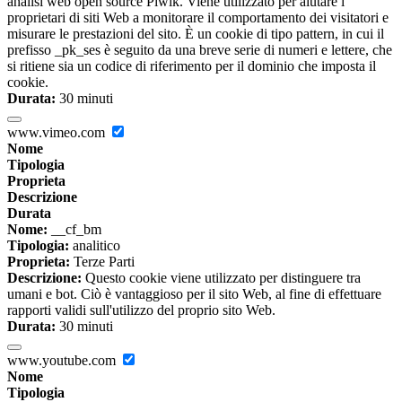
analisi web open source Piwik. Viene utilizzato per aiutare i
proprietari di siti Web a monitorare il comportamento dei visitatori e
misurare le prestazioni del sito. È un cookie di tipo pattern, in cui il
prefisso _pk_ses è seguito da una breve serie di numeri e lettere, che
si ritiene sia un codice di riferimento per il dominio che imposta il
cookie.
Durata:
30 minuti
www.vimeo.com
Nome
Tipologia
Proprieta
Descrizione
Durata
Nome:
__cf_bm
Tipologia:
analitico
Proprieta:
Terze Parti
Descrizione:
Questo cookie viene utilizzato per distinguere tra
umani e bot. Ciò è vantaggioso per il sito Web, al fine di effettuare
rapporti validi sull'utilizzo del proprio sito Web.
Durata:
30 minuti
www.youtube.com
Nome
Tipologia