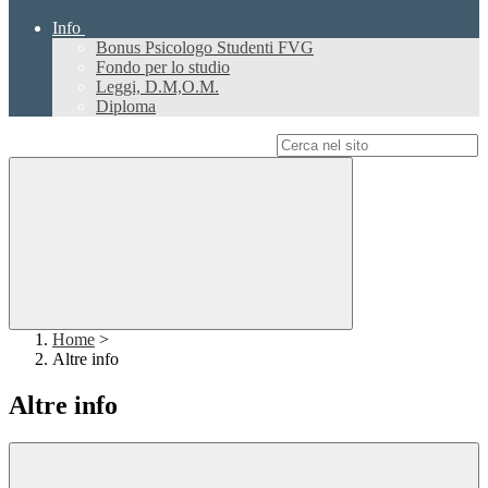
Info
Bonus Psicologo Studenti FVG
Fondo per lo studio
Leggi, D.M,O.M.
Diploma
Campo di ricerca per le pagine del sito
Home
>
Altre info
Altre info