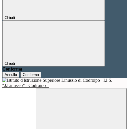
Chiudi
Chiudi
Conferma
Annulla
Conferma
I.I.S.
“J.Linussio” - Codroipo