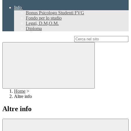
Info
Bonus Psicologo Studenti FVG
Fondo per lo studio
Leggi, D.M,O.M.
Diploma
Campo di ricerca per le pagine del sito
Home
>
Altre info
Altre info