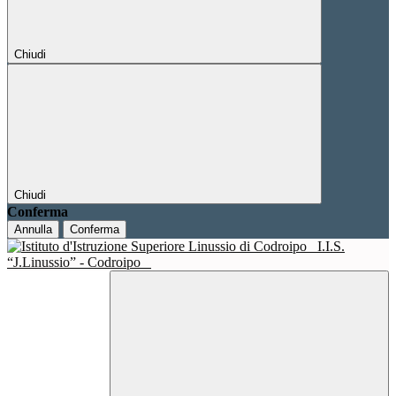
Chiudi
Chiudi
Conferma
Annulla
Conferma
I.I.S.
“J.Linussio” - Codroipo