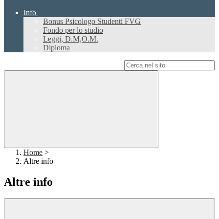
Info
Bonus Psicologo Studenti FVG
Fondo per lo studio
Leggi, D.M,O.M.
Diploma
Campo di ricerca per le pagine del sito
Home
>
Altre info
Altre info