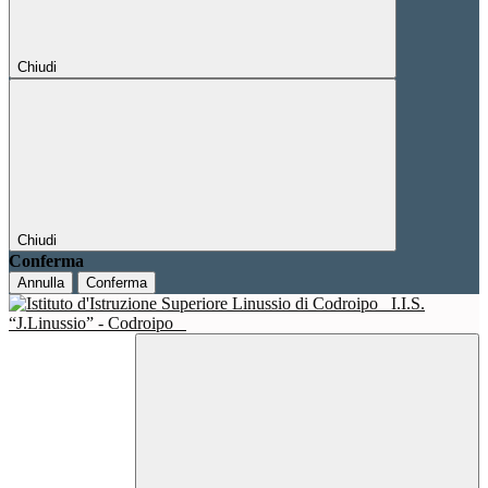
Chiudi
Chiudi
Conferma
Annulla
Conferma
I.I.S.
“J.Linussio” - Codroipo