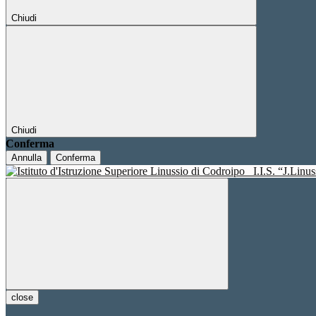
Chiudi
Chiudi
Conferma
Annulla
Conferma
I.I.S. “J.Linu
close