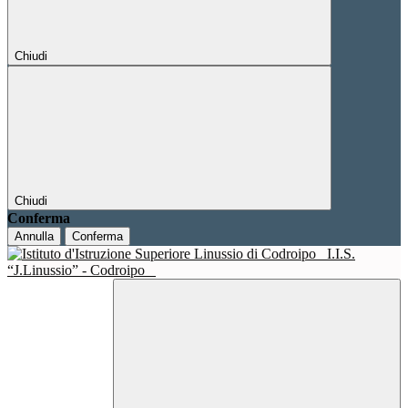
Chiudi
Chiudi
Conferma
Annulla
Conferma
I.I.S.
“J.Linussio” - Codroipo