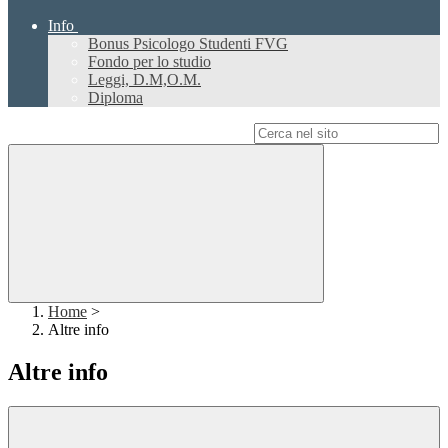
Info
Bonus Psicologo Studenti FVG
Fondo per lo studio
Leggi, D.M,O.M.
Diploma
Campo di ricerca per le pagine del sito
Home
>
Altre info
Altre info