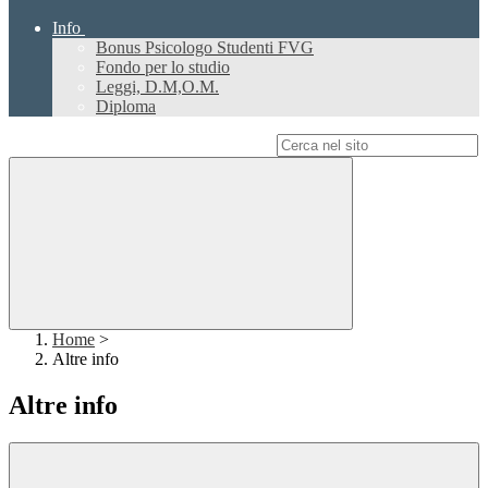
Info
Bonus Psicologo Studenti FVG
Fondo per lo studio
Leggi, D.M,O.M.
Diploma
Campo di ricerca per le pagine del sito
Home
>
Altre info
Altre info