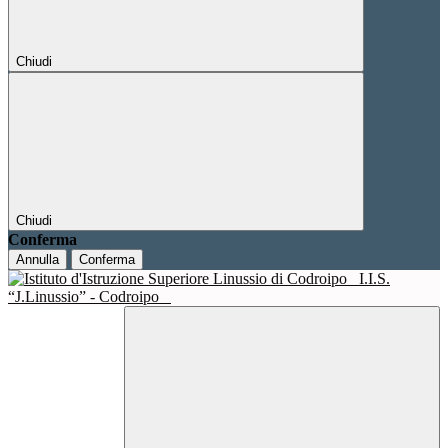
Chiudi
Chiudi
Conferma
Annulla
Conferma
I.I.S.
“J.Linussio” - Codroipo