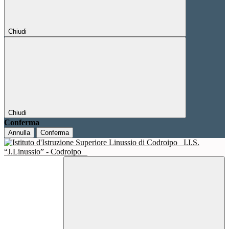
Chiudi
Chiudi
Conferma
Annulla
Conferma
I.I.S.
“J.Linussio” - Codroipo