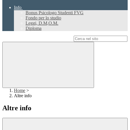
Info
Bonus Psicologo Studenti FVG
Fondo per lo studio
Leggi, D.M,O.M.
Diploma
Campo di ricerca per le pagine del sito
Home
>
Altre info
Altre info