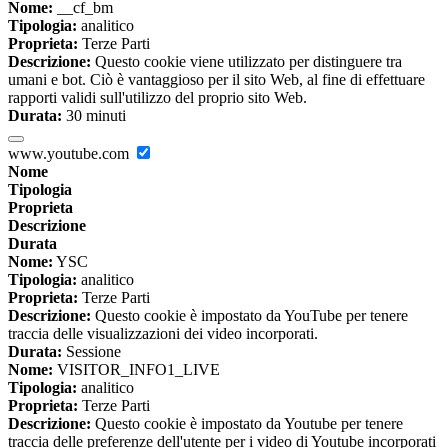
Nome:
__cf_bm
Tipologia:
analitico
Proprieta:
Terze Parti
Descrizione:
Questo cookie viene utilizzato per distinguere tra
umani e bot. Ciò è vantaggioso per il sito Web, al fine di effettuare
rapporti validi sull'utilizzo del proprio sito Web.
Durata:
30 minuti
www.youtube.com
Nome
Tipologia
Proprieta
Descrizione
Durata
Nome:
YSC
Tipologia:
analitico
Proprieta:
Terze Parti
Descrizione:
Questo cookie è impostato da YouTube per tenere
traccia delle visualizzazioni dei video incorporati.
Durata:
Sessione
Nome:
VISITOR_INFO1_LIVE
Tipologia:
analitico
Proprieta:
Terze Parti
Descrizione:
Questo cookie è impostato da Youtube per tenere
traccia delle preferenze dell'utente per i video di Youtube incorporati