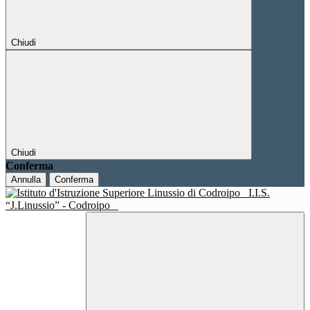
Chiudi
Chiudi
Conferma
Annulla
Conferma
I.I.S.
“J.Linussio” - Codroipo