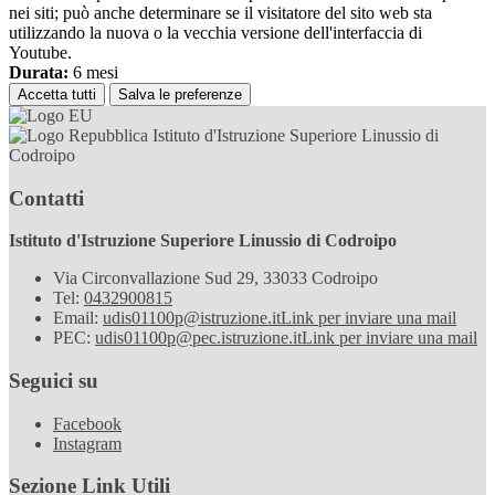
nei siti; può anche determinare se il visitatore del sito web sta
utilizzando la nuova o la vecchia versione dell'interfaccia di
Youtube.
Durata:
6 mesi
Accetta tutti
Salva le preferenze
Istituto d'Istruzione Superiore Linussio di
Codroipo
Contatti
Istituto d'Istruzione Superiore Linussio di Codroipo
Via Circonvallazione Sud 29, 33033 Codroipo
Tel:
0432900815
Email:
udis01100p@istruzione.it
Link per inviare una mail
PEC:
udis01100p@pec.istruzione.it
Link per inviare una mail
Seguici su
Facebook
Instagram
Sezione Link Utili