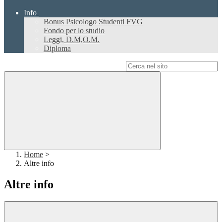
Info
Bonus Psicologo Studenti FVG
Fondo per lo studio
Leggi, D.M,O.M.
Diploma
Campo di ricerca per le pagine del sito
Home
>
Altre info
Altre info