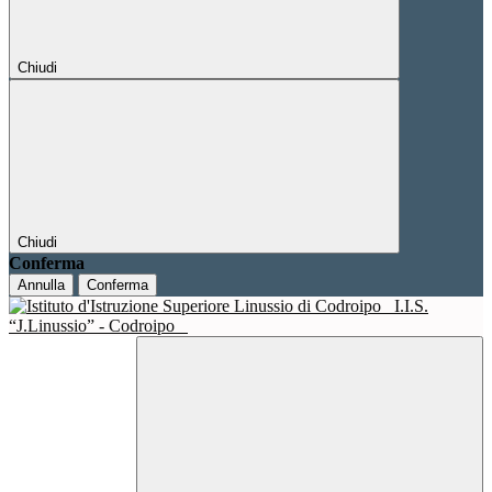
Chiudi
Chiudi
Conferma
Annulla
Conferma
I.I.S.
“J.Linussio” - Codroipo