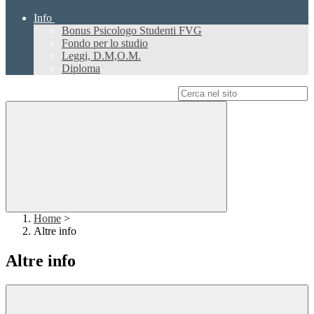
Info
Bonus Psicologo Studenti FVG
Fondo per lo studio
Leggi, D.M,O.M.
Diploma
Campo di ricerca per le pagine del sito
Home
>
Altre info
Altre info