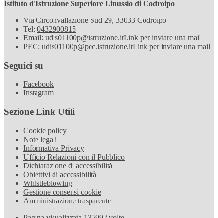
Istituto d'Istruzione Superiore Linussio di Codroipo
Via Circonvallazione Sud 29, 33033 Codroipo
Tel:
0432900815
Email:
udis01100p@istruzione.it
Link per inviare una mail
PEC:
udis01100p@pec.istruzione.it
Link per inviare una mail
Seguici su
Facebook
Instagram
Sezione Link Utili
Cookie policy
Note legali
Informativa Privacy
Ufficio Relazioni con il Pubblico
Dichiarazione di accessibilità
Obiettivi di accessibilità
Whistleblowing
Gestione consensi cookie
Amministrazione trasparente
Pagina visualizzata
135992
volte