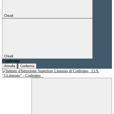
Chiudi
Chiudi
Conferma
Annulla
Conferma
I.I.S.
“J.Linussio” - Codroipo