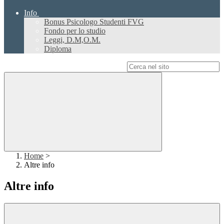
Info
Bonus Psicologo Studenti FVG
Fondo per lo studio
Leggi, D.M,O.M.
Diploma
Campo di ricerca per le pagine del sito
Home
>
Altre info
Altre info