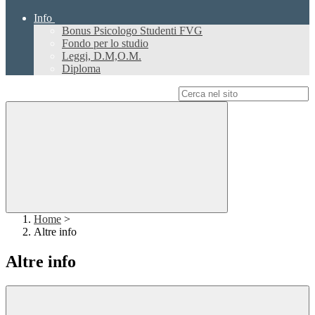
Info
Bonus Psicologo Studenti FVG
Fondo per lo studio
Leggi, D.M,O.M.
Diploma
Campo di ricerca per le pagine del sito
Home
>
Altre info
Altre info