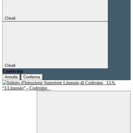
Chiudi
Chiudi
Conferma
Annulla
Conferma
I.I.S.
“J.Linussio” - Codroipo